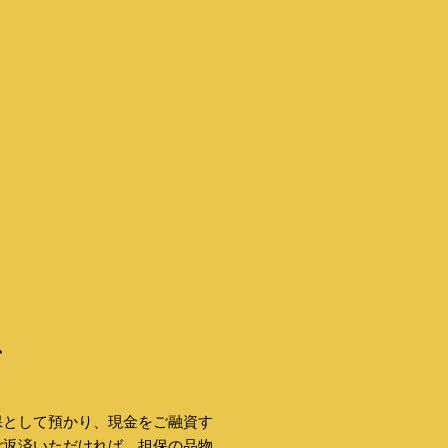
み
保として預かり、現金をご融資す
ご返済いただければ、担保の品物