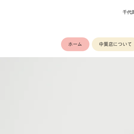
​千
ホーム
中質店について