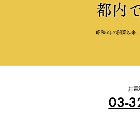
都内
昭和6年の開業以来
お電
03-3